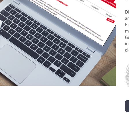
Di
a
E
m
G
i
d